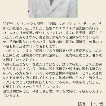
2017年にクリニックを開設して以降、おかげさまで、早いもので6
年間が経過をいたしました。新型コロナウイルス感染症の流行等
の、大きな社会状況の変化もありました。多くの患者様に来院して
いただいておりますが、患者様が満足できる治療ができているの
か、予約が取りにくかったり、診察の待ち時間の問題等、自身の力
不足もあり反省の日々でもあります。
これからも、いままで継続してきた糖尿病や甲状腺疾患をはじめと
した内分泌代謝疾患の専門的な治療と、一般内科診療とを、引き続
き続けていく方針です。
高齢化社会となり、医療だけではなく介護等の福祉サービスが必要
な方も多くなっており、運動に関わる病気や精神面に関わる病気を
もっている方も多く、いろいろな医療機関や福祉サービスとの連携
をとる重要性も強く感じております。地域医療にとって、当クリニ
ックがどのような役割をはたしていけるのか、今後も考えながら、
貢献をしていきたいと考えております。
開院当初に掲げた、やさしさと思いやりを大切に、今後もがんばっ
ていきます。
中村 晋
院長